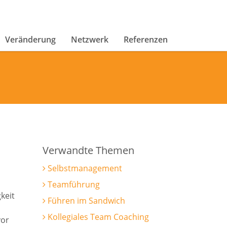
Veränderung
Netzwerk
Referenzen
Verwandte Themen
Selbstmanagement
Teamführung
keit
Führen im Sandwich
Kollegiales Team Coaching
vor