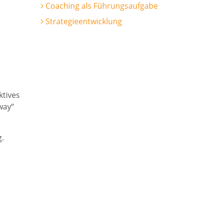
Coaching als Führungsaufgabe
Strategieentwicklung
ktives
way“
g.