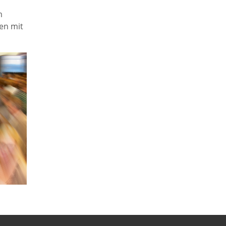
m
en mit