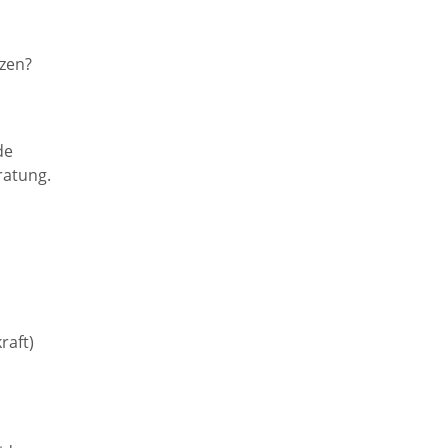
zen?
de
ratung.
raft)