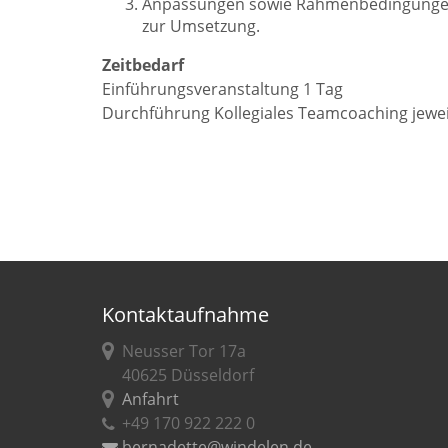
Anpassungen sowie Rahmenbedingungen 
zur Umsetzung.
Zeitbedarf
Einführungsveranstaltung 1 Tag
Durchführung Kollegiales Teamcoaching jewe
Kontaktaufnahme
Neusser Tor 17a
40625 Düsseldorf
Anfahrt
+49 170 922 222 0
bernadette@windelen.de